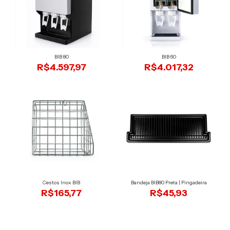
BIB 80
BIB 60
R$4.597,97
R$4.017,32
Cestos Inox BIB
Bandeja BIB80 Preta | Pingadeira
R$165,77
R$45,93