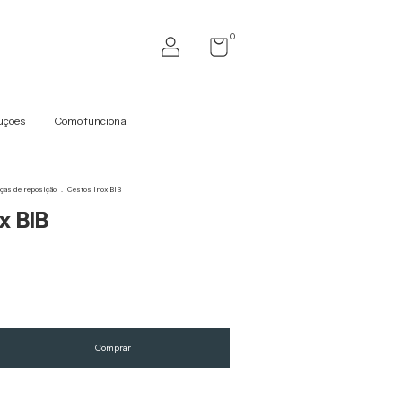
0
uções
Como funciona
ças de reposição
.
Cestos Inox BIB
x BIB