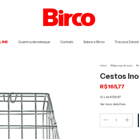
LINE
Queima de estoque
Contato
Sobre a Birco
Trocas e Devol
Início
.
Máquinas de suco
.
Pe
Cestos Ino
R$165,77
12
x de
R$16,87
Ver mais detalhes