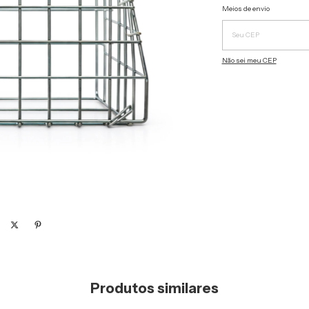
Entregas para o CEP:
Meios de envio
Não sei meu CEP
Produtos similares