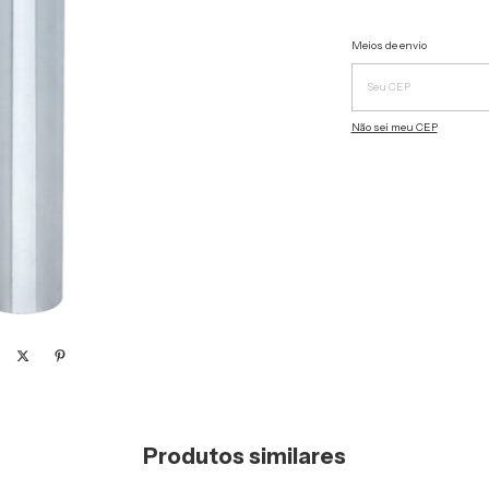
Entregas para o CEP:
Meios de envio
Não sei meu CEP
Produtos similares