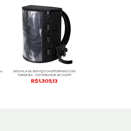
so
MOCHILA DE SERVIÇO CHOPP/DRINKS COM
Barril postmix 9,5 litr
TORNEIRA - DISTRIBUIDOR DE CHOPP
R$879,47
R$1.305,13