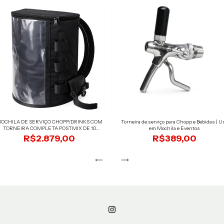
OCHILA DE SERVIÇO CHOPP/DRINKS COM
Torneira de serviço para Chopp e Bebidas | U
TORNEIRA COMPLETA POSTMIX DE 10
em Mochila e Eventos
LITROS
R$2.879,00
R$389,00