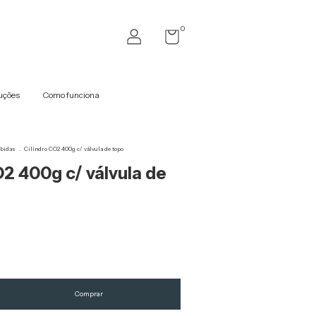
0
uções
Como funciona
ebidas
.
Cilindro CO2 400g c/ válvula de topo
O2 400g c/ válvula de