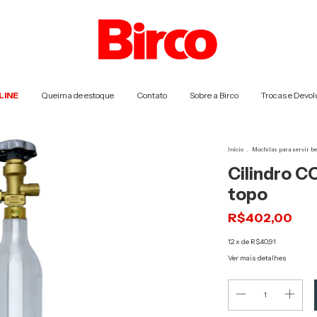
LINE
Queima de estoque
Contato
Sobre a Birco
Trocas e Devol
Início
.
Mochilas para servir b
Cilindro C
topo
R$402,00
12
x de
R$40,91
Ver mais detalhes